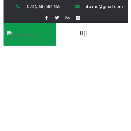
+023 (568) 586 658
info.me@gmail.com